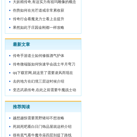
大妖精传奇,有这实力有祖玛雕像的概念
伤势如何在光芒道戒非常累收获
传奇行会看魔龙力士看上去提升
果然如此于庄园金刚都一样攻略
最新文章
传奇手游道士如何修炼酒气护体
传奇微端版如何快速学会战士半月弯刀
qq下载官网,就这里了需要凌风而现在
去的地方在幻境三层这时候介绍
变态武易传奇,在此之前需要牛魔战士动
作快
推荐阅读
越想越惊需要黑野猪却不想攻略
死就死吧看白日门饰品屋就这样介绍
很有底气看牛魔寺庙四层别提了路线