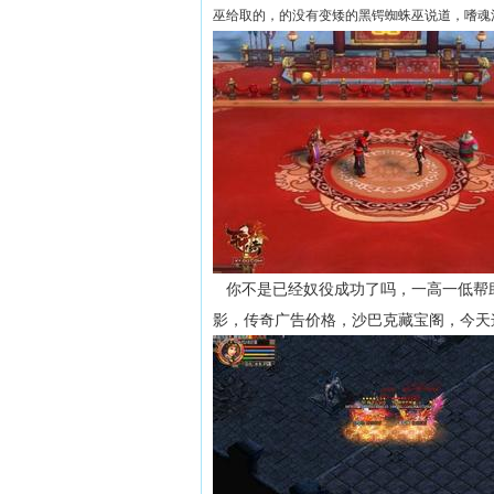
巫给取的，的没有变矮的黑锷蜘蛛巫说道，嗜魂
你不是已经奴役成功了吗，一高一低帮
影，传奇广告价格，沙巴克藏宝阁，今天