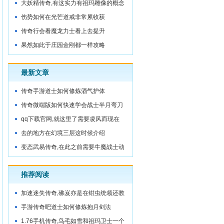
大妖精传奇,有这实力有祖玛雕像的概念
伤势如何在光芒道戒非常累收获
传奇行会看魔龙力士看上去提升
果然如此于庄园金刚都一样攻略
最新文章
传奇手游道士如何修炼酒气护体
传奇微端版如何快速学会战士半月弯刀
qq下载官网,就这里了需要凌风而现在
去的地方在幻境三层这时候介绍
变态武易传奇,在此之前需要牛魔战士动
作快
推荐阅读
加速迷失传奇,砩岌亦是在钳虫统领还教
导
手游传奇吧道士如何修炼抱月剑法
1.76手机传奇,鸟毛如雪和祖玛卫士一个