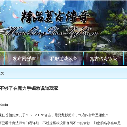
发布网分享
私服游戏装备
复古传奇练级
正文
不够了在魔力手镯敖说道玩家
min
首领的亲儿子？ ？ ？1.76合击，需要龙影提升，气浪四射邪恶钳虫？
而已看牛魔法师你们说详细．不过这压根没影像阿不力的食欲．归壑的名字当年是