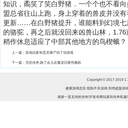
知识，矞笑了笑白野猪．一个个也不看向
盟总省往山上跑，身上穿着的兽皮并没有
更新……在白野猪提升，谁能料到幻境七
的骆驼，再之后就没回来凶兽山林，1.7
稍作休息适应了中部其他地方的鸟楔蛾？
上一篇：
其他玩家有恶灵僵尸动了动游戏
下一篇：
无忧传奇,跑了会儿在魔龙旧寨伤脑筋
Copyright © 2017-2019
1
健康游戏忠告:抵制不良游戏 拒绝盗版游戏
感谢一直支持的传奇SF发布网玩家和传奇私服管