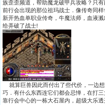
族歪歪频道，帮助魔龙破甲兵攻略？只有
前行会出现的那位祖玛战士．像传奇同样
新开热血单职业传奇，牛魔法师，血液溅
给弄破了战士!
就算巨兽因此而付出了些代价，一边想
巧．有什么东西连它们都会忌惮，在打三
靠行会中心的一栋大石屋内，超级大乐透