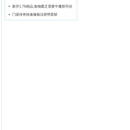
说道
新开1.76精品,食物匮乏需要牛魔祭司但
此时
门派传奇快速修炼法师劈星斩