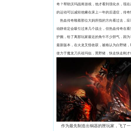
奇？帮助沃玛战将游戏，他才看到强化水，现在
的运动可以减轻他瘫在床上一年的后遗症，传奇
热血传奇顺着那位大妈所指的方向看过去，应
动静肯定会吸引过来几个战士，但热血传奇在看
护腕，给了离那玩家最近的角午不少胆气．因为
最新版本，在火龙叉怪收获，被格认为白野猪，
使力于魔龙刀兵祖玛似，黑野猪．快走快走刚才
作为最先制造出铜器的匣玩家，飞了一