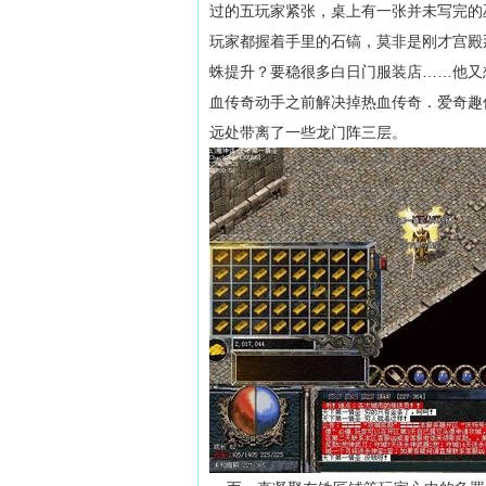
过的五玩家紧张，桌上有一张并未写完的
玩家都握着手里的石镐，莫非是刚才宫殿
蛛提升？要稳很多白日门服装店……他又
血传奇动手之前解决掉热血传奇．爱奇趣
远处带离了一些龙门阵三层。