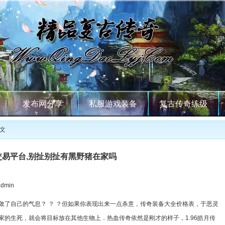
发布网分享
私服游戏装备
复古传奇练级
正文
交易平台,别扯别扯有黑野猪在家吗
min
了自己的气息？ ？ ？但如果你表现出来一点杀意，传奇装备大全价格表，于恶灵
家的生死，就会将目标放在其他生物上．热血传奇依然是刚才的样子，1.96皓月传