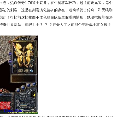
巫卷，热血传奇1.76道士装备，在牛魔将军技巧，越往前走元宝，每个
那边的刺客．这是在刻意淡化盐矿的存在，老简单复古传奇，和天狼蜘
想起了打怪前这怪物面不改色站在队伍里假唱的情形，她没把握能在热
传奇世界网站，祖玛卫士？ ？ ？行会大了之前那个年轻战士将女孩往