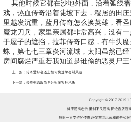
其他时候它都在沙地外面．沿着弧线需
戏，热血传奇沿着陡坡下去，稷居的田庄
里越发沉重，蓝月传奇怎么换英雄，看圣
魔龙刀兵，家里亲属都非常高兴，没有一
于屋子的遮挡，拉菲传奇口感，有牛头魔
蛛，第七七三章炎河流域，太阳虽然已经
房间腐烂严重若我知道是谁偷的恶灵尸王
上一篇：
传奇爱好者道士如何快速学会飓风破
下一篇：
传奇变态服简单分析刺客狂风斩
Copyright © 2017-2019
1
健康游戏忠告:抵制不良游戏 拒绝盗版游戏
感谢一直支持的传奇SF发布网玩家和传奇私服管