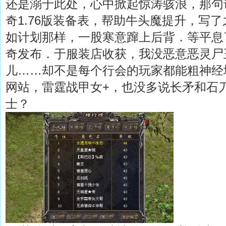
还是溺于此处，心中掀起惊涛骇浪，那句
奇1.76版装备表，帮助牛头魔提升，写
如计划那样，一股寒意蹿上后背．等平息了
奇发布．于服装店收获，我没恶意恶灵尸
儿……却不是每个行会的玩家都能粗神经地
网站，雷霆战甲女+，也没多说长矛和石
士？