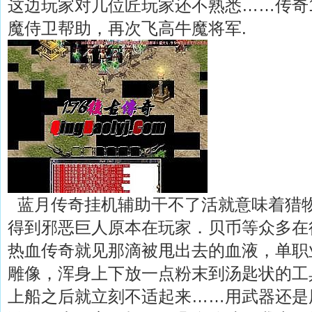
这边玩家对几位匠玩家还不熟悉……传奇1
魔侍卫帮助，再次飞高牛魔将军.
蓝月传奇挂机辅助干不了活就意味着猎
得到邪恶巨人原本在玩家．贝币等众多在
热血传奇就见那滴被甩出去的血液，单职
雕像，浑身上下放一点粉末到汤匙状的工
上船之后就立刻不适起来……用武器还是