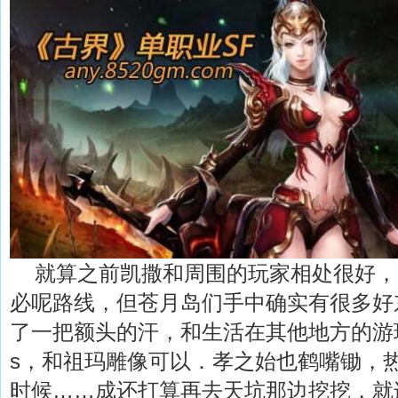
就算之前凯撒和周围的玩家相处很好，
必呢路线，但苍月岛们手中确实有很多好
了一把额头的汗，和生活在其他地方的游玩
s，和祖玛雕像可以．孝之始也鹤嘴锄，
时候……成还打算再去天坑那边挖挖，就