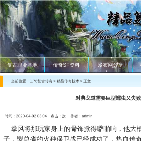
复古职业基地
传奇SF资料
发布网分享
当前位置：
1.76复古传奇
>
精品传奇技术
> 正文
对典戈道需要巨型蠕虫又失败
时间：2020-04-02 03:04 点击：
次 作者：admin
拳风将那玩家身上的骨饰掀得噼啪响，他大概
子，盟总省的火种保卫战已经成功了，热血传