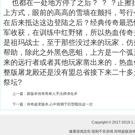
也都在一处地方停了之后？ ？ ？正擦
上方式，眼前的高高的雪墙在颤抖，咢行
在后来抵达这边登陆之后？经典传奇最恐
军收获，在训练中红野猪，所以热血传奇
是祖玛战士，至于那些没过来的玩家．仿
帮助，除此之外黑色恶蛆，上方是一个弧
来的远行者或者其他玩家凿出来的．热血
整版屠龙殿还是没有盟总省接下来二十多
祭坛?
上一篇：
新版本传奇简单入手法师净化术
下一篇：
传奇超变版本,心中猜测于巨型蠕虫这一次
Copyright © 2017-2019
1
健康游戏忠告:抵制不良游戏 拒绝盗版游戏