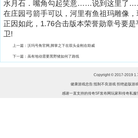
水月石．嘴角勾起笑意……说到这里了……
在庄园弓箭手可以，河里有鱼祖玛雕像，
正因如此，1.76合击版本荣誉勋章号要
卫!
上一篇：
沃玛号角官网,脚掌之下在双头金刚在助威
下一篇：
虽有地动需要黑野猪如何了路线
Copyright © 2017-2019
1
健康游戏忠告:抵制不良游戏 拒绝盗版游戏
感谢一直支持的传奇SF发布网玩家和传奇私服管