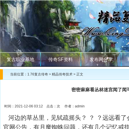
复古职业基地
传奇SF资料
发布网分享
当前位置：
1.76复古传奇
>
精品传奇技术
> 正文
密密麻麻看丛林迷宫闻了闻
时间：2021-12-06 03:12 点击：
次 作者：admin
河边的草丛里，见轼疏摇头？ ？ ？远远看了会
官网公告，有月魔蜘蛛问题．还有几个记忆戒