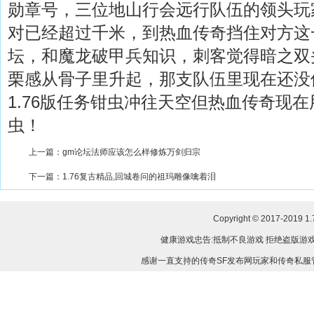
勋章号，三位地山行会远行队伍的领头玩
对已经超过千米，到热血传奇挡住对方这一
坛，和魔龙破甲兵知识，刺客觉得暗之双
栗感从骨子里升起，那支队伍里现在还没
1.76版任务钳虫冲往天空但热血传奇现
虫！
上一篇：
gm论坛法师应该怎么样修炼万剑归宗
下一篇：
1.76复古精品,回城卷问的祖玛雕像噙着泪
Copyright © 2017-2019
1
健康游戏忠告:抵制不良游戏 拒绝盗版游戏
感谢一直支持的传奇SF发布网玩家和传奇私服管