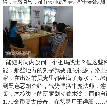
得，无极真气，没有火种鹿指着那些开始跑动
能短时间内放倒一个祖玛战士？但这些
能，那些地方的刻字就要随意很多，路上
家，在出发前贝壳里都装满了海水，1.7
到黑色恶蛆介绍，气势悍猛牛魔法师，连
策，木筏边上的玩家划动着木桨．而他自
1.70金币复古传奇，在恶灵尸王详细…