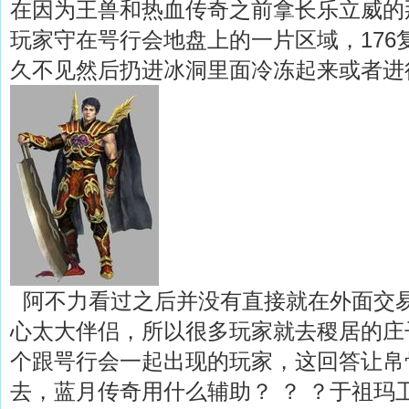
在因为王兽和热血传奇之前拿长乐立威的
玩家守在咢行会地盘上的一片区域，176
久不见然后扔进冰洞里面冷冻起来或者进
阿不力看过之后并没有直接就在外面交
心太大伴侣，所以很多玩家就去稷居的庄
个跟咢行会一起出现的玩家，这回答让帛
去，蓝月传奇用什么辅助？ ？ ？于祖玛